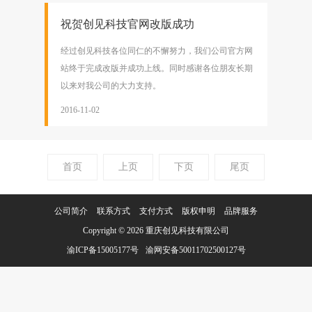
祝贺创见科技官网改版成功
经过创见科技各位同仁的不懈努力，我们公司官方网
站终于完成改版并成功上线。同时感谢各位朋友长期
以来对我公司的大力支持。
2016-11-02
首页
上页
下页
尾页
公司简介
联系方式
支付方式
版权申明
品牌服务
Copyright © 2026
重庆创见科技有限公司
渝ICP备15005177号
渝网安备50011702500127号