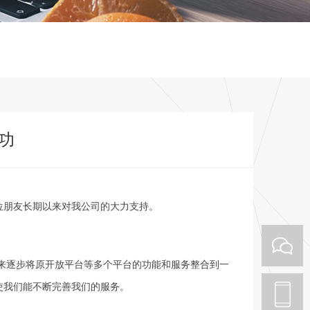
功
位朋友长期以来对我公司的大力支持。
将在未来逐步将原开放平台等多个平台的功能和服务整合到一
使我们能不断完善我们的服务。