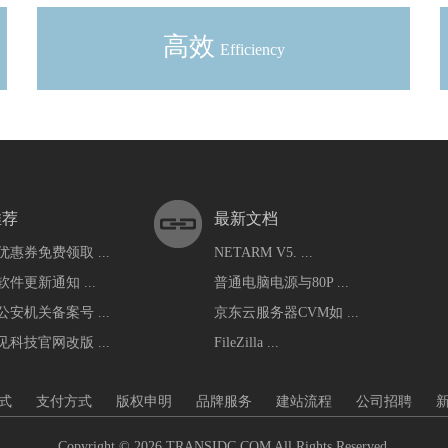
高效
Efficiency
推荐
最新文档
惠券免费领取 ...
NETARM V5. ...
件更新通知 ...
普通电脑电源与80P ...
安机关备案号 ...
京东云服务器CVM如 ...
科技官网改版 ...
FileZilla ...
式
支付方式
版权申明
品牌服务
建站流程
公司招聘
Copyright © 2026
TRANSIDC.COM
All Rights Reserved.